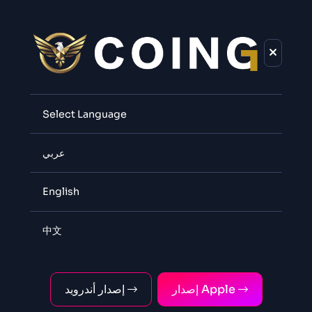
Select Language
عربي
التبادل
COING
English
المقر الرئيسي العالمي
中文
Dubai
إصدار Apple
إصدار أندرويد