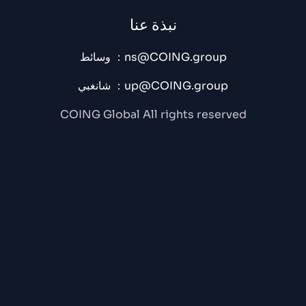
تمتلك ترخيصًا لتداول الأصول الرقمية في إمارة دبي، وتخضع
نبذة عنا
لقوانينها. نظرًا للقوانين واللوائح المحلية، لا يمكننا تقديم خدماتنا
للدول والمناطق التي تُقيّد قوانينها، ولا نقبل تسجيل الحسابات من
وسائط ：ns@COING.group
هذه المناطق.
شانغبي ：up@COING.group
COING Global All rights reserved
بحث
العملات المشفرة الشائعة :
BTC 64,501.61
ETH 1,908.13
COING 6.46
BCH 213.17
BNB 592.18